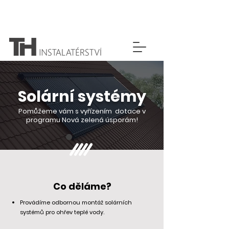
PROVÁDÍME SERVIS TEPELNÝCH ČERPADEL A
PLYNOVÝCH KOTLŮ
Solární systémy
Pomůžeme vám s vyřízením dotace v
programu Nová zelená úsporám!
Co děláme?
Provádíme odbornou montáž solárních
systémů pro ohřev teplé vody.